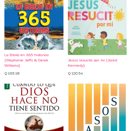
La Biblia en 365 historias
(Stephanie Jeffs & Derek
Jesús resucitó por mí (Jared
Williams)
Kennedy)
Q
165.18
Q
120.54